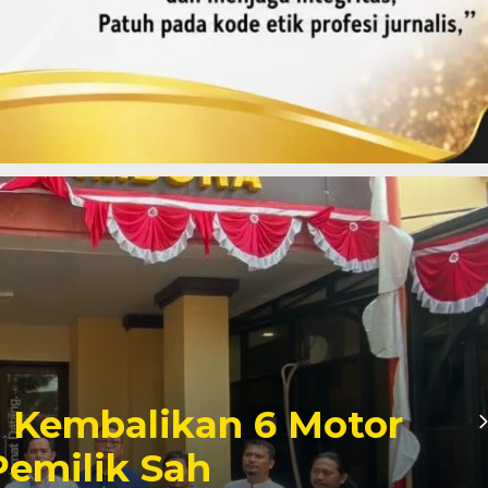
imur Gagalkan
Pasir Emas 91,65 Gram,
ng Ilegal Diburu