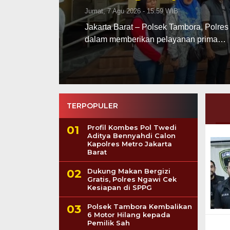
Jumat, 7 Agu 2026 - 09:45 WIB
tmennya
“Pengungkapan ini menjadi langkah aw
emas ilegal hingga ke para pemodalnya
TERPOPULER
Profil Kombes Pol Twedi
Aditya Bennyahdi Calon
Kapolres Metro Jakarta
Barat
Dukung Makan Bergizi
Gratis, Polres Ngawi Cek
Kesiapan di SPPG
Polsek Tambora Kembalikan
6 Motor Hilang kepada
Pemilik Sah