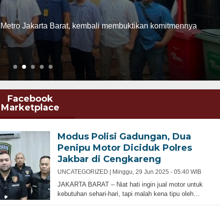
al untuk membongkar jaringan tambang dan perdagangan
.”
Facebook
Marketplace
Modus Polisi Gadungan, Dua
Penipu Motor Diciduk Polres
Jakbar di Cengkareng
UNCATEGORIZED |
Minggu, 29 Jun 2025 - 05:40 WIB
JAKARTA BARAT – Niat hati ingin jual motor untuk
kebutuhan sehari-hari, tapi malah kena tipu oleh…