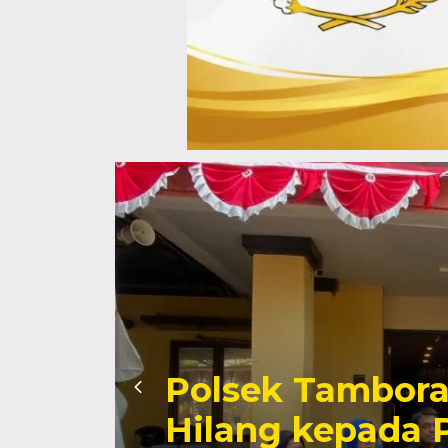
Polisi Sumba T
r
Penyelundupan 
Jaringan Tamba