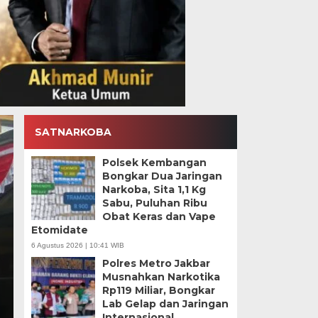
SATNARKOBA
Polsek Kembangan
Bongkar Dua Jaringan
Narkoba, Sita 1,1 Kg
Sabu, Puluhan Ribu
Obat Keras dan Vape
Etomidate
6 Agustus 2026 | 10:41 WIB
Polisi Usut Temuan 9
Polres Metro Jakbar
Musnahkan Narkotika
Sekolah Swasta Jakse
Rp119 Miliar, Bongkar
Lab Gelap dan Jaringan
Kamis, 6 Agu 2026 - 17:39 WIB
Internasional