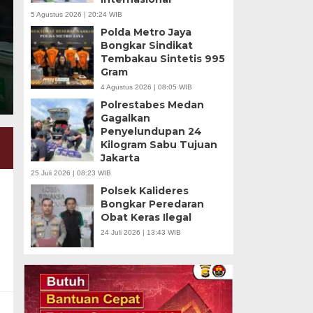
5 Agustus 2026 | 20:24 WIB
“Pengusutan harus dilakukan secara menyeluruh, tran
Polda Metro Jaya
mengungkap asal-usul 995 senjata serta dugaan pel
Bongkar Sindikat
lingkungan sekolah.”
Tembakau Sintetis 995
Gram
4 Agustus 2026 | 08:05 WIB
Polrestabes Medan
Gagalkan
Penyelundupan 24
Kilogram Sabu Tujuan
Jakarta
25 Juli 2026 | 08:23 WIB
Polsek Kalideres
Bongkar Peredaran
Obat Keras Ilegal
24 Juli 2026 | 13:43 WIB