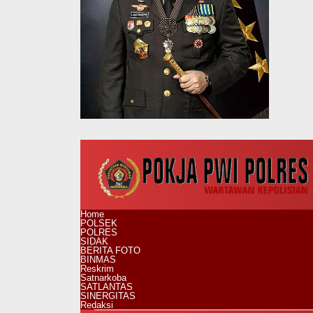
Home
POLSEK
POLRES
SIDAK
BERITA FOTO
BINMAS
Reskrim
Satnarkoba
SATLANTAS
SINERGITAS
Redaksi