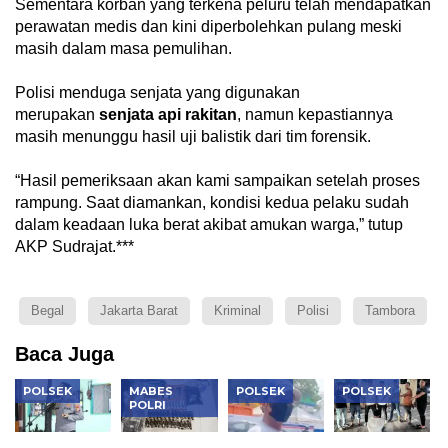
Sementara korban yang terkena peluru telah mendapatkan
perawatan medis dan kini diperbolehkan pulang meski
masih dalam masa pemulihan.
Polisi menduga senjata yang digunakan
merupakan
senjata
api
rakitan
, namun kepastiannya
masih menunggu hasil uji balistik dari tim forensik.
“Hasil pemeriksaan akan kami sampaikan setelah proses
rampung. Saat diamankan, kondisi kedua pelaku sudah
dalam keadaan luka berat akibat amukan warga,” tutup
AKP Sudrajat.***
Begal
Jakarta Barat
Kriminal
Polisi
Tambora
Baca Juga
POLSEK
MABES
POLSEK
POLSEK
POLRI
Kapolres
Bareskrim
Polisi
Polisi