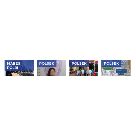
Jakbar
Ungkap
Amankan
Bongkar
Pimpin
Pabrik
Jukir
Pencurian
KRYD
Vape
Tambora
600 Besi
Bersama
Etomidate
yang Viral,
Ulir di
Tiga Pilar
di Jakarta
Ajak
Cikande,
di
Pengendara
Empat
Cengkareng
Duel
Pelaku dan
Penadah
Ditangkap
MABES
POLSEK
POLSEK
POLSEK
POLRI
Berkas
Polsek
Polsek
Polsek
Kedua
Kembangan
Tambora
Kembangan
Kasus PT
Ungkap
Kembalikan
Bongkar
DSI
Penggelapan
6 Motor
Dua
Dinyatakan
Motor
Hilang
Jaringan
P21,
Modus
kepada
Narkoba,
Bareskrim
Aplikasi
Pemilik Sah
Sita 1,1 Kg
Sita Aset
Kencan,
Sabu,
Rp425
Pelaku
Puluhan
Miliar
Ditangkap
Ribu Obat
Keras dan
Vape