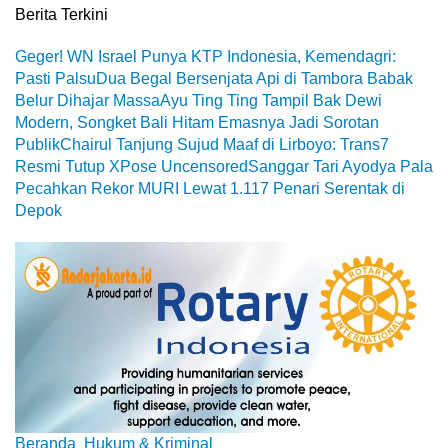
Berita Terkini
Geger! WN Israel Punya KTP Indonesia, Kemendagri:
Pasti Palsu
Dua Begal Bersenjata Api di Tambora Babak
Belur Dihajar Massa
Ayu Ting Ting Tampil Bak Dewi
Modern, Songket Bali Hitam Emasnya Jadi Sorotan
Publik
Chairul Tanjung Sujud Maaf di Lirboyo: Trans7
Resmi Tutup XPose Uncensored
Sanggar Tari Ayodya Pala
Pecahkan Rekor MURI Lewat 1.117 Penari Serentak di
Depok
Beranda
Hukum & Kriminal