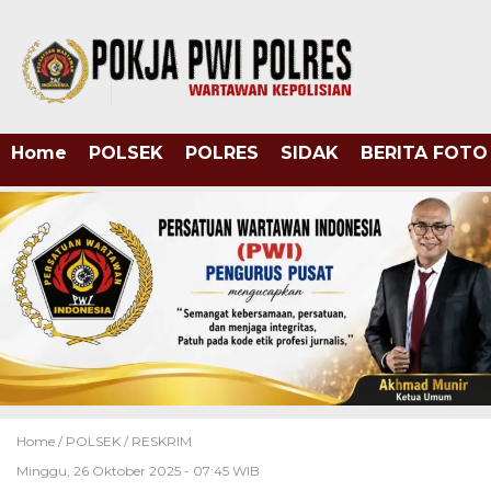
Home
POLSEK
POLRES
SIDAK
BERITA FOTO
Home /
POLSEK
/
RESKRIM
Minggu, 26 Oktober 2025 - 07:45 WIB