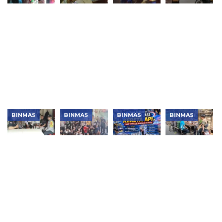
Polsek
Polri Kawal
Patroli
Polsek
Tambora
BIAS 2026,
KRYD
Tambora
Salurkan
Bhabinkamtibmas
Polsek
Berbagi
140 Paket
Margoagung
Tambora
Nasi
Bansos
Dukung
Ditingkatkan,
kepada
Sambut
Imunisasi
Warga
Warga,
HUT Ke-81
Anak
Diajak
Wujud Polri
RI
Sekolah
Bersama
Humanis
Cegah
dan Peduli
Tawuran
Masyarakat
BINMAS
BINMAS
BINMAS
BINMAS
Jaga
Nobar Piala
Jaga
Kapolsek
Jakarta+
Dunia
Penumpang
Tambora
On The
2026,
Kereta,
Sambangi
Spot,
Polsek
Polsek
Warga
Kapolsek
Tambora
Tambora
Lewat Jaga
Tambora
Pererat
Patroli
Jakarta+
Ajak Warga
Silaturahmi
Stasiun KAI
On The
Jaga
dan Jaga
Spot,
Kamtibmas
Kamtibmas
Perkuat
Bersama
Kamtibmas