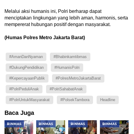
Melalui aksi humanis ini, Polri berharap dapat
menciptakan lingkungan yang lebih aman, harmonis, serta
mempererat hubungan positif dengan masyarakat.
(Humas Polres Metro Jakarta Barat)
#AmanDanNyaman
#Bhabinkamtibmas
#DukungPendidikan
#HumanisPolri
#KepercayaanPublik
#PolresMetroJakartaBarat
#PolriPeduliAnak
#PolriSahabatAnak
#PolriUntukMasyarakat
#PolsekTambora
Headline
Baca Juga
BINMAS
BINMAS
BINMAS
BINMAS